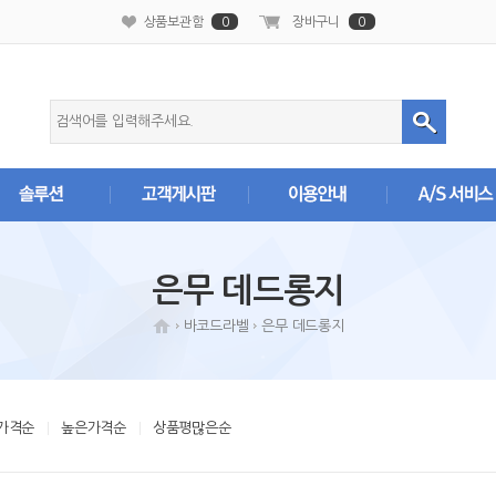
본문 바로가기
상품보관함
0
장바구니
0
은무 데드롱지
바코드라벨
은무 데드롱지
가격순
높은가격순
상품평많은순