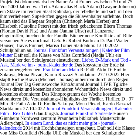
Projekt ist dokumentarischer Natur: Acht Frauen zwischen 30 und 75
Vor 5000 Jahren war Teth-Adam alias Black Adam (Dwayne Johnson)
ein Sklave im reichen Staat Kahndaq, der rebellierte und sich mit den
ihm verliehenen Superkrften gegen die Sklavenhalter auflehnte. Doch
kaum sind das Ehepaar Stephan (Christoph Maria Herbst) und
Elisabeth (Caroline Peters) mit den frisch gebackenen Eltern Thomas
(Florian David Fitz) und Anna (Janina Uhse) auf Lanzarote
eingetroffen, brechen in der Familie Bttcher neue Konflikte auf. Bitte
versuchen Sie es nochmal. Geb. R: Robert Budreau D: Paul Walter
Hauser, Travis Fimmel, Marisa Tomei Startdatum: 13.10.2022
Schuljubilum an.
Journal Frankfurt Veranstaltungen | Kalender Film -
Mutter
Dafr soll die Klasse von Miss Cornfield (Nadja Uhl) ein
Musical ber den Schulgrnder einstudieren.
Liebe, D-Mark und Tod -
Ask, Mark ve lm - journal-kalender.de
Das kosystem der Erde ist
zusammengebrochen.
Frankfurt am Main
R: Fatih Akin D: Emilio
Sakraya, Mona Pirzad, Kardo Razzazi Startdatum: 27.10.2022 Hier
stapft Richie Bravo (Michael Thomas) unbeirrbar durch den Regen.
Journal Der Tag Genusswoche KinoJournal Journal LIVE Tgliche
News direkt und kostenlos abonnieren Wchentliche News direkt und
kostenlos abonnieren Das Kinoprogramm der Woche kostenlos
abonnieren Die Veranstaltungs-Highlights der Thriller, Thriller, D , 97
Min. R: Fatih Akin D: Emilio Sakraya, Mona Pirzad, Kardo Razzazi
Startdatum: 27.10.2022
Journal Frankfurt Veranstaltungen | Kalender
Film - Rex Gildo
Glau-burgstr.
Journal Frankfurt Startseite
Hausen
Ginnheim Nordwest-zentrum Praunheim bibliothek Musterschule
Adlerychtpl.
In einem Land, das es nicht mehr gibt - journal-
kalender.de
2014 mit Hochbahnsteigen umgebaut. Dafr soll die Klasse
von Miss Cornfield (Nadja Uhl) ein Musical ber den Schulgrnder