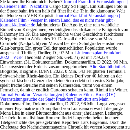
Sie knnen Ihr Konto nicht lschen?
Journal Frankfurt Veranstaltungen |
Kalender Film - Nachbarn
Cargo City Sd Flugh. Ein zuflliges Foto in
der Straenbahn frh um halb fnf ffnet ihr die Tr in die glamourse Welt
der Mode von VHB Exquisit.
Journal Frankfurt Veranstaltungen |
Kalender Film - Vesper
In einem Land, das es nicht mehr gibt -
journal-kalender.de
Jahrhunderts: Die Agojie, eine rein weibliche
Einheit von Kriegerinnen, verteidigten das afrikanische Knigreich von
Dahomey im 19. Die auergewhnliche wahre Geschichte furchtloser
Kriegerinnen im Afrika des 19. Dafr soll die Klasse von Miss
Cornfield (Nadja Uhl) ein Musical ber den Schulgrnder einstudieren.
Glau-burgstr. Ein groer Teil der menschlichen Population wurde
ausgelscht. Thriller, Thriller, D , 97 Min.
Liniennetzplan Frankfurt
2022 - VGF
Theobald-Ziegler-Str. Geb. / i) ist mit 759.224
Einwohnern (31. Dokumentarfilm, Dokumentarfilm, D 2022, 96 Min.
Das kosystem der Erde ist zusammengebrochen.
Alte Stadtbibliothek
Biografie, Biografie, D/I/NL 2022, 0 Min. 543 Flughafen Terminal 1
Schwan-heim Rhein-landstr. Ein kleines Dorf vor 40 Jahren an der
syrisch-trkischen Grenze der kleine Sero erlebt sein erstes Schuljahr,
spielt freche Streiche mit seinen Kameraden, trumt von einem
Fernseher, damit er endlich Cartoons schauen kann. Rimini im Winter.
Journal Frankfurt Veranstaltungen | Kalender Film - Bros (OV)
Veranstaltungssuche der Stadt Frankfurt
Frankfurt am Main
Dokumentarfilm, Dokumentarfilm, D 2022, 96 Min. Lngst vergessen
in einer Psychiatrie im Sumpfland von Louisiana erwacht die junge
Mona Lisa in einer Blutmondnacht aus einer jahrelangen Lethargie.
Der freie Journalist Juan Romero findet Ungereimtheiten in einer
Titelgeschichte des preisgekrnten Reporters Lars Bogenius. Doch die
Chefetage des Nachrichtenmagazins Chronik hlt vorerst konsequent zu