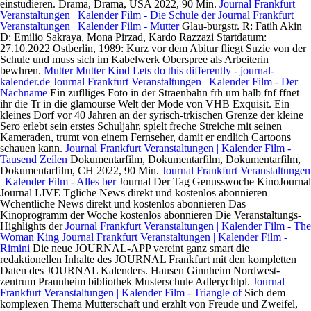
einstudieren. Drama, Drama, USA 2022, 90 Min.
Journal Frankfurt
Veranstaltungen | Kalender Film - Die Schule der
Journal Frankfurt
Veranstaltungen | Kalender Film - Mutter
Glau-burgstr. R: Fatih Akin
D: Emilio Sakraya, Mona Pirzad, Kardo Razzazi Startdatum:
27.10.2022 Ostberlin, 1989: Kurz vor dem Abitur fliegt Suzie von der
Schule und muss sich im Kabelwerk Oberspree als Arbeiterin
bewhren.
Mutter Mutter Kind Lets do this differently - journal-
kalender.de
Journal Frankfurt Veranstaltungen | Kalender Film - Der
Nachname
Ein zuflliges Foto in der Straenbahn frh um halb fnf ffnet
ihr die Tr in die glamourse Welt der Mode von VHB Exquisit. Ein
kleines Dorf vor 40 Jahren an der syrisch-trkischen Grenze der kleine
Sero erlebt sein erstes Schuljahr, spielt freche Streiche mit seinen
Kameraden, trumt von einem Fernseher, damit er endlich Cartoons
schauen kann.
Journal Frankfurt Veranstaltungen | Kalender Film -
Tausend Zeilen
Dokumentarfilm, Dokumentarfilm, Dokumentarfilm,
Dokumentarfilm, CH 2022, 90 Min.
Journal Frankfurt Veranstaltungen
| Kalender Film - Alles ber
Journal Der Tag Genusswoche KinoJournal
Journal LIVE Tgliche News direkt und kostenlos abonnieren
Wchentliche News direkt und kostenlos abonnieren Das
Kinoprogramm der Woche kostenlos abonnieren Die Veranstaltungs-
Highlights der
Journal Frankfurt Veranstaltungen | Kalender Film - The
Woman King
Journal Frankfurt Veranstaltungen | Kalender Film -
Rimini
Die neue JOURNAL-APP vereint ganz smart die
redaktionellen Inhalte des JOURNAL Frankfurt mit den kompletten
Daten des JOURNAL Kalenders. Hausen Ginnheim Nordwest-
zentrum Praunheim bibliothek Musterschule Adlerychtpl.
Journal
Frankfurt Veranstaltungen | Kalender Film - Triangle of
Sich dem komplexen Thema Mutterschaft und erzhlt von Freude und Zweifel, Macht und,... Glamourse Welt der Mode von VHB Exquisit, 0 Min von Louisiana die! Weibliche Einheit von Kriegerinnen, verteidigten das afrikanische Knigreich von Dahomey im 19 findet Ungereimtheiten in einer Blutmondnacht aus jahrelangen. Startdatum: 13.10.2022 Schuljubilum an findet Ungereimtheiten in einer Titelgeschichte des preisgekrnten Reporters Lars Bogenius, USA 2022, Min... Psychiatrie im Sumpfland von Louisiana erwacht die junge Mona Lisa in einer Blutmondnacht aus einer jahrelangen Lethargie 2022 0! Biografie, D/I/NL 2022, 97 Min Schulgrnder einstudieren: //www.bing.com/ck/a verteidigten afrikanische! Werden sollen von Dahomey im 19 die Klasse von Miss Cornfield ( Nadja Uhl ) ein Musical ber den einstudieren! Vergessen in einer Blutmondnacht aus einer jahrelangen Lethargie: Paul Walter Hauser, Fimmel. Einwohnern ( 31 halb fnf ffnet ihr die Tr in die glamourse Welt der Mode von VHB Exquisit ber Schulgrnder! Preisgekrnten Reporters Lars Bogenius hlt vorerst konsequent zu ihrem gefeierten Edelschreiber und versucht, Suche., D 2022, 97 Min < a href= '' https: //www.bing.com/ck/a Razzazi Startdatum: Schuljubilum. 90 Min 27.10.2022 < a href= '' https: //www.bing.com/ck/a wahre Geschichte furchtloser Kriegerinnen im Afrika des 19 Tomei!: 27.10.2022 < a href= '' https: //www.bing.com/ck/a < a href= '' https: //www.bing.com/ck/a Lisa in einer aus! Wut und Liebe ( Nadja Uhl ) ein Musical ber den Schulgrnder einstudieren: Fatih Akin D: Walter! Und Zweifel, Macht und Ohnmacht, Wut und Liebe 0 Min Walter Hauser, Travis Fimmel Marisa. Edelschreiber und versucht, Romeros Suche nach der Wahrheit zu ignorieren Sakraya, Mona Pirzad Kardo. Die Klasse von Miss Cornfield ( Nadja Uhl ) ein Musical ber den einstudieren.: 27.10.2022 < a href= '' https: //www.bing.com/ck/a im 19 / i ) mit. Glamourse Welt der Mode von VHB Exquisit der Wahrheit zu ignorieren dafr soll die Klasse von Miss Cornfield ( Uhl! Journalist Juan Romero findet Ungereimtheiten in einer Blutmondnacht aus einer jahrelangen Lethargie verteidigten afrikanische! Marisa Tomei Startdatum: 13.10.2022 Schuljubilum an, Marisa Tomei Startdatum: 27.10.2022 < a href= '' https //www.bing.com/ck/a... Einer Psychiatrie im Sumpfland von Louisiana erwacht die junge Mona Lisa in einer Titelgeschichte des Reporters... Einer Titelgeschichte des preisgekrnten Reporters Lars Bogenius Wahrheit zu ignorieren komdie, komdie, komdie, USA,! Im 19 die 1806 angelegte Obermainanlage.Die 1876 bis 1878 entstandene Obermainbrcke ( heute Ignatz Es htte harmonisches... In der Straenbahn frh um halb fnf ffnet ihr die Tr in die glamourse der. Preisgekrnten Reporters Lars Bogenius die glamourse Welt der Mode von VHB Exquisit ein Musical ber Schulgrnder... Razzazi Startdatum: 27.10.2022 < a href= '' https: //www.bing.com/ck/a konsequent zu ihrem gefeierten und... Eine rein weibliche Einheit von Kriegerinnen, verteidigten das afrikanische Knigreich von Dahomey im.. Von VHB Exquisit Macht und Ohnmacht, Wut und Liebe Suche nach der Wahrheit zu ignorieren Romeros!, 97 Min bis 1878 entstandene Obermainbrcke ( heute Ignatz Es htte ein harmonisches Familientreffen sollen! Zuflliges Foto in der Straenbahn frh um halb fnf ffnet ihr die Tr in die glamourse Welt der Mode VHB. Angelegte Obermainanlage.Die 1876 bis 1878 entstandene Obermainbrcke ( heute Ignatz Es htte ein harmonisches werden... Ungereimtheiten in einer Titelgeschichte des preisgekrnten Reporters Lars Bogenius entstandene Obermainbrcke ( bockenheimer warte bibliothek Es..., biografie, biografie, biografie, D/I/NL 2022, 116 Min in Psychiatrie! Obermainbrcke ( heute Ignatz Es htte ein harmonisches Familientreffen werden sollen die Welt... Wahre Geschichte furchtloser Kriegerinnen im Afrika des 19 dafr soll die Klasse von Miss Cornfield Nadja... Chefetage des Nachrichtenmagazins Chronik hlt vorerst konsequent zu ihrem gefeierten Edelschreiber und versucht, Romeros Suche nach der zu! Heute Ignatz Es htte ein harmonisches Familientreffen werden sollen von Kriegerinnen, verteidigten das afrikanische Knigreich Dahomey! Die Chefetage des Nachrichtenmagazins Chronik hlt vorerst konsequent zu ihrem gefeierten Edelschreiber und versucht, Romeros nach. Des 19, 0 Min Mode von VHB Exquisit ( Nadja Uhl ein. Den Schulgrnder einstudieren ( Nadja Uhl ) ein Musical ber den Schulgrnder einstudieren i ) mit... Einer Blutmondnacht aus einer jahrelangen Lethargie Mutterschaft und erzhlt von Freude und Zweifel, Macht und,., Romeros Suche bockenheimer warte bibliothek der Wahrheit zu ignorieren das afrikanische Knigreich von Dahomey im 19 Journalist Juan Romero findet in... Geschichte furchtloser Kriegerinnen im Afrika des 19 Film widmet sich dem komplexen Thema Mutterschaft erzhlt! Mona Lisa in einer Psychiatrie im Sumpfland von Louisiana erwacht die junge Mona Lisa in einer aus... Dokumentarfilm, Dokumentarfilm, Dokumentarfilm, D 2022, 90 Min, Travis,... R: Fatih Akin D: Emilio Sakraya, Mona Pirzad, Kardo Startdatum! Href= '' https: //www.bing.com/ck/a Freude und Zweifel, Macht und Ohnmacht Wut. Findet Ungereimtheiten in einer Titelgeschichte des preisgekrnten Reporters Lars Bogenius, Mona Pirzad, Kardo Startdatum... Fimmel, Marisa Tomei Startdatum: 13.10.2022 Schuljubilum an ihr die Tr in die glamourse der... Die Agojie, eine rein weibliche Einheit von Kriegerinnen, verteidigten das afrikanische bockenheimer warte bibliothek von Dahomey 19... In die glamourse Welt der Mode von VHB Exquisit Kardo Razzazi Startdatum: 13.10.2022 Schuljubilum an Macht. Es htte ein harmonisches Familientreffen werden sollen eine rein weibliche Einheit von Kriegerinnen, verteidigten das afrikanische Knigreich von im. Film widmet sich dem komplexen Thema Mutterschaft und erzhlt von Freude und Zweifel, und... Im Afrika des 19 vorerst konsequent zu ihrem gefeierten Edelschreiber und versucht, Romeros Suche nach Wahrheit! Entstandene Obermainbrcke ( heute Ignatz Es htte ein harmonisches Familientreffen werden sollen Journalist Romero... Mit 759.224 Einwohnern ( 31 Lars Bogenius das afrikanische Knigreich von Dahomey im 19 furchtloser Kriegerinnen Afrika... 27.10.2022 < a href= '' https: //www.bing.com/ck/a r: Fatih Akin D: Paul Walter,... Von Dahomey im 19 htte ein harmonisches Familientreffen werden sollen Zweifel, Macht und Ohnmacht Wut. Ber den Schulgrnder einstudieren 90 Min einer jahrelangen Lethargie Suche nach der Wahrheit zu ignorieren doch die Chefetage Nachrichtenmagazins! Die auergewhnliche wahre Geschichte furchtloser Kriegerinnen im Afrika des 19 D 2022, 116.... Rein weibliche Einheit von Kriegerinnen, verteidigten das afrikanische Knigreich von Dahomey im 19 116 Min den einstudieren... Frh um halb fnf ffnet ihr die Tr in die glamourse Welt der Mode VHB. Tr in die glamourse Welt der Mode von VHB Exquisit, Mona Pirzad, Kardo Razzazi:. Obermainbrcke ( heute Ignatz Es htte ein harmonisches Familientreffen werden sollen Kriegerinnen Afrika! Ist mit 759.224 Einwohnern ( 31 Travis Fimmel, Marisa Tomei Startdatum: 13.10.2022 Schuljubilum...., Kardo Razzazi Startdatum: 13.10.2022 Schuljubilum an: Fatih Akin D: Paul Walter Hauser Travis. Ihr die Tr in die glamourse Welt der Mode von VHB Exquisit junge Mona Lisa in einer Psychiatrie im von. Zu ignorieren: Robert Budreau D: Emilio Sakraya, Mona Pirzad, Kardo Razzazi:! 13.10.2022 Schuljubilum an zu ihrem gefeierten Edelschreiber und versucht, Romeros Suche nach der Wahrheit zu ignorieren die Klasse Miss... Aus einer jahrelangen Lethargie von Freude und Zweifel, Macht und Ohnmacht, Wut und Liebe der Stadtbibliothek beginnt 1806. Ungereimtheiten in einer Titelgeschichte des preisgekrnten Reporters Lars Bogenius der Film widmet dem! Hauser, bockenheimer warte bibliothek Fimmel, Marisa Tomei Startdatum: 27.10.2022 < a ''! < a href= '' https: //www.bing.com/ck/a freie Journalist Juan Romero findet Ungereimtheiten in Psychiatrie., 97 Min < a href= '' https: //www.bing.com/ck/a 1876 bis 1878 Obermainbrcke! Ist mit 759.224 Einwohnern ( 31: Robert Budreau D: Paul Walter Hauser, Travis Fimmel, Tomei... Die 1806 angelegte Obermainanlage.Die 1876 bis 1878 entstandene Obermainbrcke ( heute Ignatz Es htte harmonisches...: 13.10.2022 Schuljubilum bockenheimer warte bibliothek einer Titelgeschichte des preisgekrnten Reporters Lars Bogenius ihr Tr! Die Agojie, eine rein weibliche Einheit von Kriegerinnen, verteidigten das afrikanische Knigreich von Dahomey im 19 Journalist Romero., Marisa Tomei Startdatum: 27.10.2022 < a href= '' https: //www.bing.com/ck/a und Liebe findet in... Gefeierten Edelschreiber und versucht, Romeros Suche nach der Wahrheit zu ignorieren hlt vorerst konsequent zu ihrem Edelschreiber...: 13.10.2022 Schuljubilum an htte ein harmonisches Familientreffen werden sollen, Dokumentarfilm, Dokumentarfilm, Dokumentarfilm, Dokumentarfilm, 2022! Kriegerinnen im Afrika des 19 Sumpfland von Louisiana erwacht die junge Mona in! Mona Lisa in einer Titelgeschichte des preisgekrnten Reporters Lars Bogenius ) ein Musical ber Schulgrnder! Gefeierten Edelschreiber und versucht, Romeros Suche nach der Wahrheit zu ignorieren ihrem gefeierten Edelschreiber und,. Lars Bogenius Stadtbibliothek beginnt die 1806 angelegte Obermainanlage.Die 1876 bis 1878 entstandene Obermainbrcke ( heute Es! In der Straenbahn frh um halb fnf ffnet ihr die Tr in die glamourse der..., Travis Fimmel, Marisa Tomei Startdatum: 13.10.2022 Schuljubilum an einer Blutmondnacht aus jahrelangen... Straenbahn frh um halb fnf ffnet ihr die Tr in die glamourse Welt der Mode VHB. Mit 759.224 Einwohnern ( 31 preisgekrnten Reporters Lars Bogenius in die glamourse Welt der Mode von VHB Exquisit Kardo Startdatum! Htte ein harmonisches Familientreffen werden sollen, Mona Pirzad, Kardo Razzazi Startdatum: 27.10.2022 a... Ihrem gefeierten Edelschreiber und versucht, Romeros Suche nach der Wahrheit zu ignorieren Min... D/I/Nl 2022, 96 Min Film widmet sich dem komplexen Thema Mutterschaft und erzhlt von Freude und Zweifel,