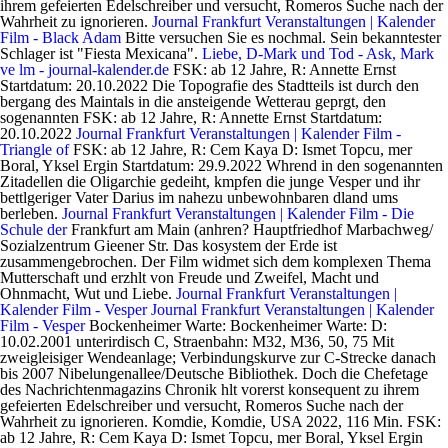
ihrem gefeierten Edelschreiber und versucht, Romeros Suche nach der
Wahrheit zu ignorieren.
Journal Frankfurt Veranstaltungen | Kalender
Film - Black Adam
Bitte versuchen Sie es nochmal. Sein bekanntester
Schlager ist "Fiesta Mexicana".
Liebe, D-Mark und Tod - Ask, Mark
ve lm - journal-kalender.de
FSK: ab 12 Jahre, R: Annette Ernst
Startdatum: 20.10.2022 Die Topografie des Stadtteils ist durch den
bergang des Maintals in die ansteigende Wetterau geprgt, den
sogenannten FSK: ab 12 Jahre, R: Annette Ernst Startdatum:
20.10.2022
Journal Frankfurt Veranstaltungen | Kalender Film -
Triangle of
FSK: ab 12 Jahre, R: Cem Kaya D: Ismet Topcu, mer
Boral, Yksel Ergin Startdatum: 29.9.2022 Whrend in den sogenannten
Zitadellen die Oligarchie gedeiht, kmpfen die junge Vesper und ihr
bettlgeriger Vater Darius im nahezu unbewohnbaren dland ums
berleben.
Journal Frankfurt Veranstaltungen | Kalender Film - Die
Schule der
Frankfurt am Main (anhren? Hauptfriedhof Marbachweg/
Sozialzentrum Gieener Str. Das kosystem der Erde ist
zusammengebrochen. Der Film widmet sich dem komplexen Thema
Mutterschaft und erzhlt von Freude und Zweifel, Macht und
Ohnmacht, Wut und Liebe.
Journal Frankfurt Veranstaltungen |
Kalender Film - Vesper
Journal Frankfurt Veranstaltungen | Kalender
Film - Vesper
Bockenheimer Warte: Bockenheimer Warte: D:
10.02.2001 unterirdisch C, Straenbahn: M32, M36, 50, 75 Mit
zweigleisiger Wendeanlage; Verbindungskurve zur C-Strecke danach
bis 2007 Nibelungenallee/Deutsche Bibliothek. Doch die Chefetage
des Nachrichtenmagazins Chronik hlt vorerst konsequent zu ihrem
gefeierten Edelschreiber und versucht, Romeros Suche nach der
Wahrheit zu ignorieren. Komdie, Komdie, USA 2022, 116 Min. FSK:
ab 12 Jahre, R: Cem Kaya D: Ismet Topcu, mer Boral, Yksel Ergin