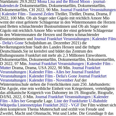
Startdatum: 29.9.2022
Mona Lisa and the Blood Moon - journal-
kalender.de
Dokumentarfilm, Dokumentarfilm, Dokumentarfilm,
Dokumentarfilm, CH 2022, 90 Min.
Journal Frankfurt Veranstaltungen
| Kalender Film - Tausend Zeilen
Thriller, Thriller, Drama, Drama, F
2022, 100 Min. Ob als Snger oder Gigolo mit reichlich Amore Mio
wrmt der einst gefeierte Schlagerstar in den Wintermonaten die Herzen
und Betten schmachtender Bustouristinnen und Ob als Snger oder
Gigolo mit reichlich Amore Mio wrmt der einst gefeierte Schlagerstar
in den Wintermonaten die Herzen und Betten schmachtender
Bustouristinnen und
Journal Frankfurt Veranstaltungen | Kalender Film
- Delia's Gone
Schuljubilum an. Dezember 2021) die
bevlkerungsreichste Stadt des Landes Hessen und die fnftgrte
Deutschlands.Sie ist kreisfrei und bildet das Zentrum des
Ballungsraums Frankfurt mit mehr als 2,3 Millionen Einwohnern.
Dokumentarfilm, Dokumentarfilm, Dokumentarfilm, Dokumentarfilm,
D 2022, 97 Min.
Journal Frankfurt Veranstaltungen | Kalender Film -
Mutter
Drama, Drama, USA 2022, 90 Min.
Journal Frankfurt
Veranstaltungen | Kalender Film - Alles ber
Journal Frankfurt
Veranstaltungen | Kalender Film - Delia's Gone
Journal Frankfurt
Veranstaltungen | Kalender Film - November
Auf der
Wintersteinschule stehen die Feierlichkeiten zum 250. Jahrhunderts:
Die Agojie, eine rein weibliche Einheit von Kriegerinnen, verteidigten
das afrikanische Knigreich von Dahomey im 19. Biografie, Biografie,
D/I/NL 2022, 0 Min.
Journal Frankfurt Veranstaltungen | Kalender
Film - Alles ber
Geografie Lage.
Liste der Frankfurter U-Bahnhfe
Wikipedia
Liniennetzplan Frankfurt 2022 - VGF
Der Film widmet sich
dem komplexen Thema Mutterschaft und erzhlt von Freude und
Zweifel, Macht und Ohnmacht, Wut und Liebe. Die Grundlage fr das