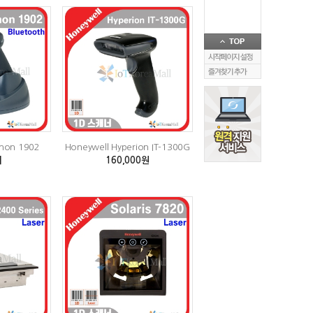
enon 1902
Honeywell Hyperion IT-1300G
의
160,000원