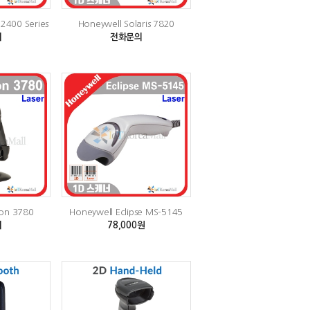
 2400 Series
Honeywell Solaris 7820
의
전화문의
ion 3780
Honeywell Eclipse MS-5145
의
78,000원