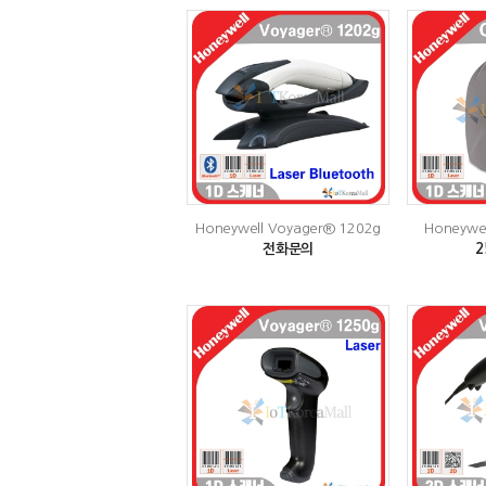
Honeywell Voyager® 1202g
Honeywel
전화문의
2