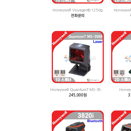
Honeywell Voyager® 1250g
Honeywel
전화문의
Honeywell QuantumT MS-3580
Honey
245,000원
3