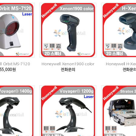
l Orbit MS-7120
Honeywell Xenon1900 color
Honeywell H-X
55,000원
전화문의
전화문