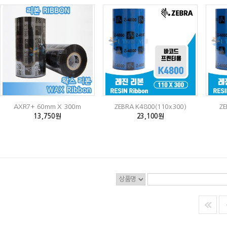
AXR7+ 60mm X 300m
ZEBRA K4800(110x300)
ZE
13,750원
23,100원